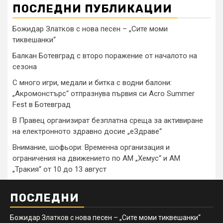
ПОСЛЕДНИ ПУБЛИКАЦИИ
Божидар Златков с нова песен – „Сите моми
тиквешанки“
Балкан Ботевград с второ поражение от началото на
сезона
С много игри, медали и битка с водни балони:
„Акромонстърс“ отпразнува първия си Acro Summer
Fest в Ботевград
В Правец организират безплатна среща за активиране
на електронното здравно досие „еЗдраве“
Внимание, шофьори: Временна организация и
ограничения на движението по АМ „Хемус“ и АМ
„Тракия“ от 10 до 13 август
ПОСЛЕДНИ
Божидар Златков с нова песен – „Сите моми тиквешанки“