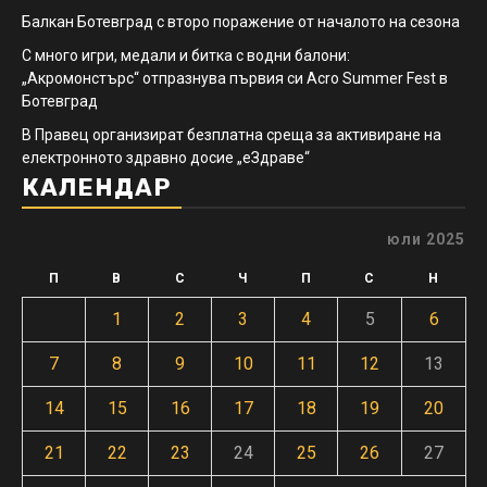
Балкан Ботевград с второ поражение от началото на сезона
С много игри, медали и битка с водни балони:
„Акромонстърс“ отпразнува първия си Acro Summer Fest в
Ботевград
В Правец организират безплатна среща за активиране на
електронното здравно досие „еЗдраве“
КАЛЕНДАР
юли 2025
П
В
С
Ч
П
С
Н
1
2
3
4
5
6
7
8
9
10
11
12
13
14
15
16
17
18
19
20
21
22
23
24
25
26
27