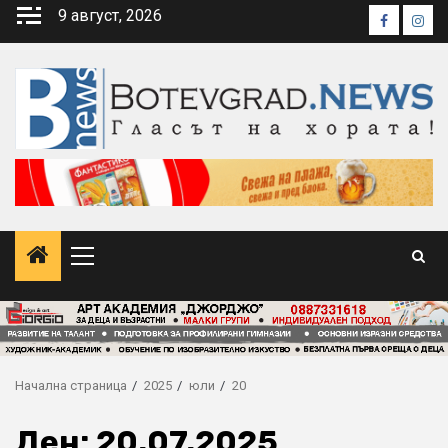
Skip
9 август, 2026
Faceboo
Inst
to
content
Primary
Menu
Начална страница
2025
юли
20
Ден:
20.07.2025