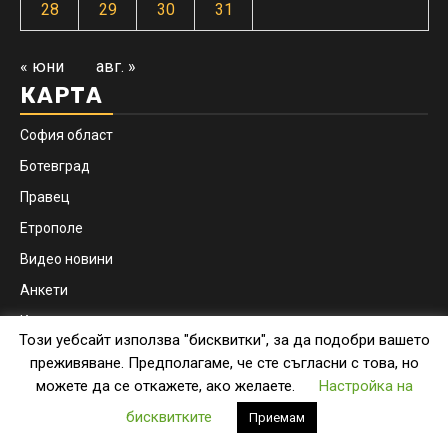
28
29
30
31
« юни
авг. »
КАРТА
София област
Ботевград
Правец
Етрополе
Видео новини
Анкети
Контакти
Този уебсайт използва "бисквитки", за да подобри вашето
Facebook
Instagram
преживяване. Предполагаме, че сте съгласни с това, но
можете да се откажете, ако желаете.
Настройка на
Copyright © botevgrad.news | New Media Info Ltd
|
бисквитките
Приемам
Newsphere
by AF themes.