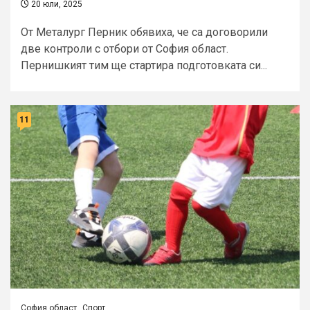
20 юли, 2025
От Металург Перник обявиха, че са договорили
две контроли с отбори от София област.
Пернишкият тим ще стартира подготовката си...
11
София област
Спорт