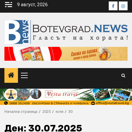
Skip
9 август, 2026
Faceboo
Inst
to
content
Primary
Menu
Начална страница
2025
юли
30
Ден:
30.07.2025