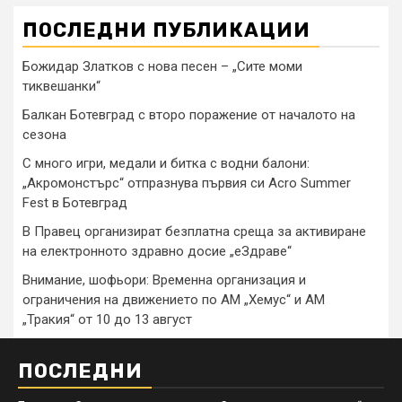
ПОСЛЕДНИ ПУБЛИКАЦИИ
Божидар Златков с нова песен – „Сите моми
тиквешанки“
Балкан Ботевград с второ поражение от началото на
сезона
С много игри, медали и битка с водни балони:
„Акромонстърс“ отпразнува първия си Acro Summer
Fest в Ботевград
В Правец организират безплатна среща за активиране
на електронното здравно досие „еЗдраве“
Внимание, шофьори: Временна организация и
ограничения на движението по АМ „Хемус“ и АМ
„Тракия“ от 10 до 13 август
ПОСЛЕДНИ