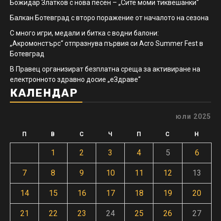
Божидар Златков с нова песен – „Сите моми тиквешанки“
Балкан Ботевград с второ поражение от началото на сезона
С много игри, медали и битка с водни балони:
„Акромонстърс“ отпразнува първия си Acro Summer Fest в
Ботевград
В Правец организират безплатна среща за активиране на
електронното здравно досие „еЗдраве“
КАЛЕНДАР
юли 2025
П
В
С
Ч
П
С
Н
1
2
3
4
5
6
7
8
9
10
11
12
13
14
15
16
17
18
19
20
21
22
23
24
25
26
27