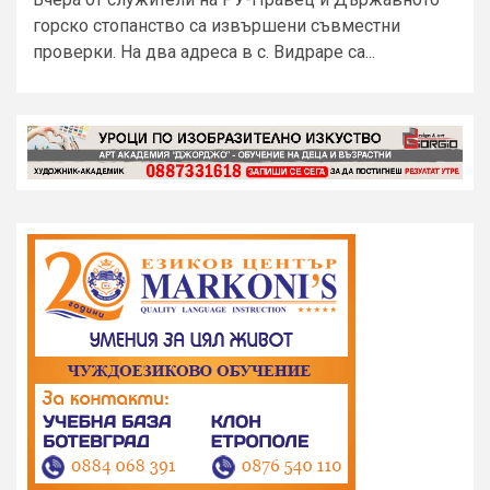
горско стопанство са извършени съвместни
проверки. На два адреса в с. Видраре са...