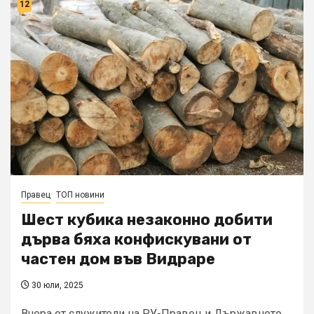
12
Правец
ТОП новини
Шест кубика незаконно добити
дърва бяха конфискувани от
частен дом във Видраре
30 юли, 2025
Вчера от служители на РУ-Правец и Държавното