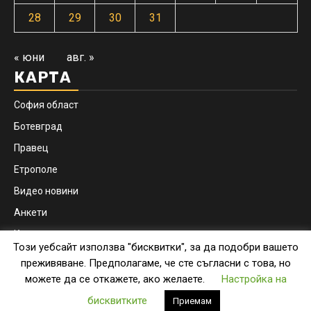
28
29
30
31
« юни
авг. »
КАРТА
София област
Ботевград
Правец
Етрополе
Видео новини
Анкети
Контакти
Този уебсайт използва "бисквитки", за да подобри вашето
Facebook
Instagram
преживяване. Предполагаме, че сте съгласни с това, но
можете да се откажете, ако желаете.
Настройка на
Copyright © botevgrad.news | New Media Info Ltd
|
бисквитките
Приемам
Newsphere
by AF themes.