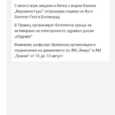
С много игри, медали и битка с водни балони:
„Акромонстърс“ отпразнува първия си Acro
Summer Fest в Ботевград
В Правец организират безплатна среща за
активиране на електронното здравно досие
„еЗдраве“
Внимание, шофьори: Временна организация и
ограничения на движението по АМ „Хемус“ и АМ
„Тракия“ от 10 до 13 август