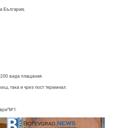
а България;
 200 вида плащания
еш, така и чрез пост терминал.
мври“№1.