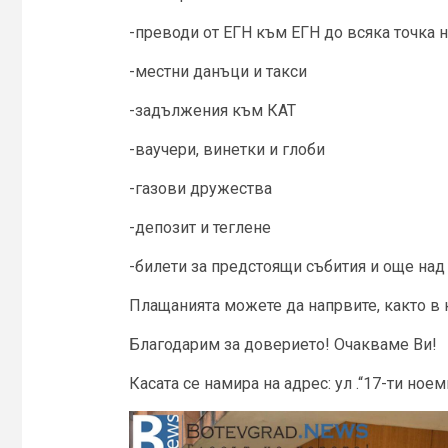
-преводи от ЕГН към ЕГН до всяка точка н
-местни данъци и такси
-задължения към КАТ
-ваучери, винетки и глоби
-газови дружества
-депозит и теглене
-билети за предстоящи събития и още над
Плащанията можете да напрвите, както в к
Благодарим за доверието! Очакваме Ви!
Касата се намира на адрес: ул .“17-ти ное